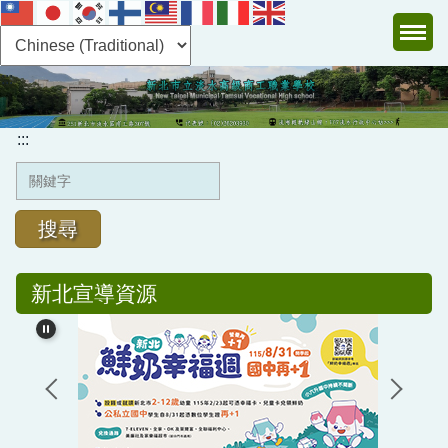
跳
到
主
:::
要
內
容
:::
區
搜尋
新北宣導資源
認識淡商
行政單位
教學單位
圖書館及電子書