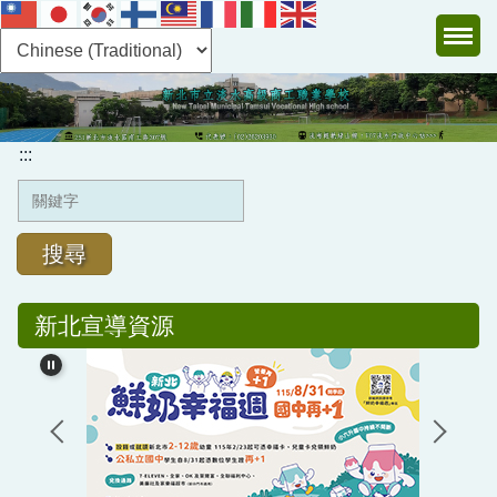
跳
到
主
:::
要
內
容
:::
區
搜尋
新北宣導資源
認識淡商
行政單位
教學單位
圖書館及電子書