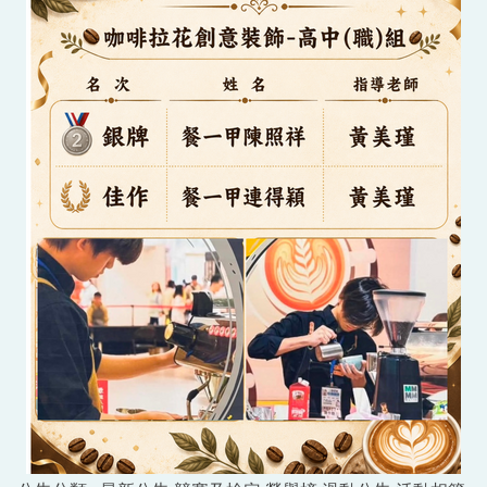
防制霸凌專區
性平暨反霸凌申訴信箱
招生專區
全校行事曆
電子報及粉絲專頁