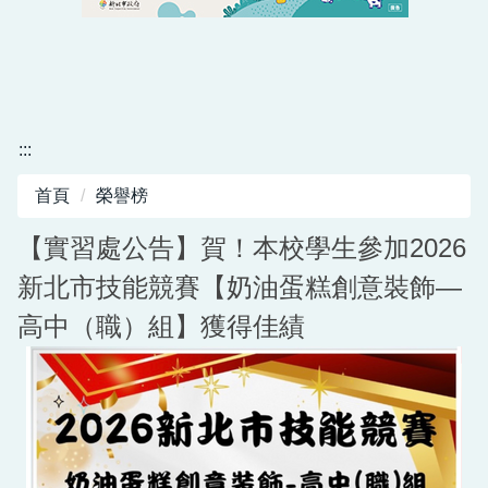
淡水商工自主學習平台
公開授課專區
師生單位
:::
法規與檔案
首頁
榮譽榜
學習歷程專區
【實習處公告】賀！本校學生參加2026
北二區自主學習課程專區
新北市技能競賽【奶油蛋糕創意裝飾—
前導計畫專區
高中（職）組】獲得佳績
課程計畫書
市府及教育局服務
性別平等專區