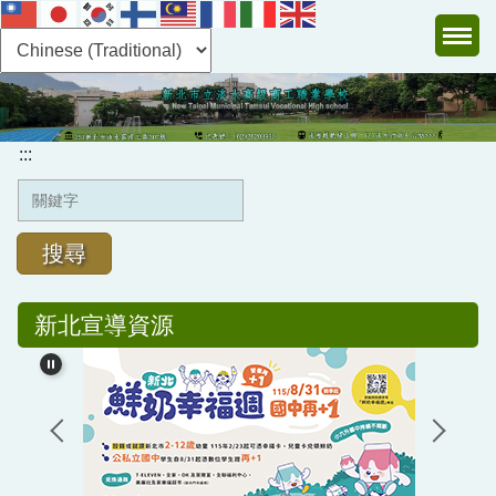
跳
到
主
:::
要
內
容
:::
區
搜尋
新北宣導資源
認識淡商
行政單位
教學單位
圖書館及電子書