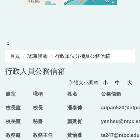
淡水商工自主學習平台
公開授課專區
師生單位
:::
法規與檔案
首頁
認識淡商
行政單位分機及公務信箱
學習歷程專區
行政人員公務信箱
北二區自主學習課程專區
字體大小調整
小
中
大
前導計畫專區
處室
職稱
姓名
公務信箱
課程計畫書
校長室
校長
潘泰伸
adpan520@ntpc
市府及教育局服務
校長室
秘書
顏延胥
yenhsu@ntpc.e
性別平等專區
教務處
教務主任
黃怡蓁
ta247@ntpc.edu