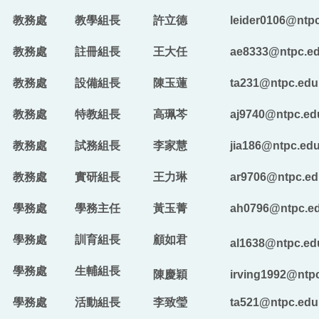
防制霸凌專區
教務處
教學組長
許立德
leider0106@ntpc
性平暨反霸凌申訴信箱
教務處
註冊組長
王大任
ae8333@ntpc.ed
招生專區
教務處
設備組長
陳玉蓮
ta231@ntpc.edu
全校行事曆
教務處
特教組長
高珮芩
aj9740@ntpc.ed
教務處
電子報及粉絲專頁
試務組長
李家慧
jia186@ntpc.edu
教務處
實研組長
王力琳
ar9706@ntpc.ed
學務處
學務主任
黃玉菁
ah0796@ntpc.ed
學務處
訓育組長
顧如君
al1638@ntpc.ed
學務處
生輔組長
陳慶穎
irving1992@ntpc
學務處
活動組長
李致瑩
ta521@ntpc.edu