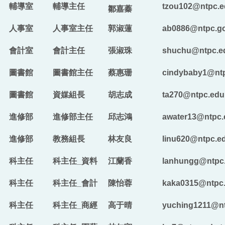
輔導室
輔導主任
tzou102​​​​​​​@ntpc
鄒嘉蓁
人事室
人事室主任
郭淑蓮
ab0886@ntpc.go
會計室
會計主任
張淑珠
shuchu
@ntpc.e
圖書館
圖書館主任
蔡惠珊
cindybaby1@ntp
圖書館
資媒組長
胡志成
ta270@ntpc.edu
進修部
進修部主任
邱志鴻
awater13@ntpc.
進修部
教務組長
林友良
linu620@ntpc.e
科主任
科主任_資料
江蘭香
lanhungg@ntpc.
科主任
科主任_會計
陳怡蓉
kaka0315​​​​​​​@ntp
科主任
科主任_商經
高于晴
yuching1211​​​​​​​