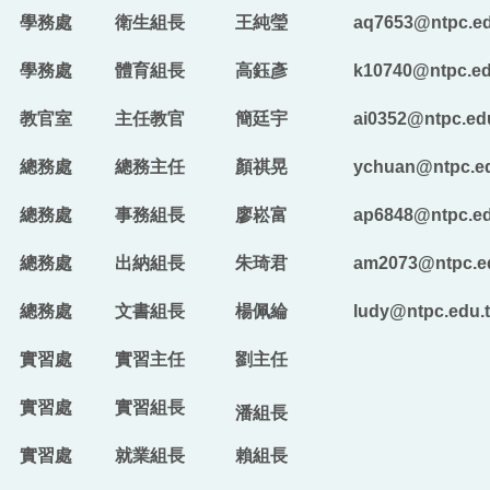
學務處
衛生組長
王純瑩
aq7653
@ntpc.ed
學務處
體育組長
高鈺彥
k10740@ntpc.ed
教官室
主任教官
簡廷宇
ai0352@ntpc.ed
總務處
總務主任
顏祺晃
ychuan@ntpc.e
總務處
事務組長
廖崧富
ap6848@ntpc.ed
總務處
出納組長
朱琦君
am2073@ntpc.e
總務處
文書組長
楊佩綸
ludy@ntpc.edu.
實習處
實習主任
劉主任
實習處
實習組長
潘組長
實習處
就業組長
賴組長