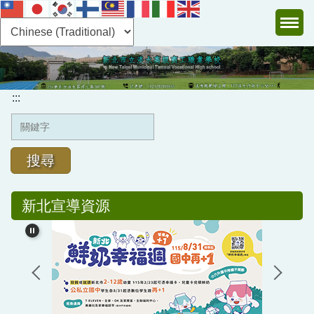
跳
到
主
:::
要
內
容
:::
區
搜尋
新北宣導資源
認識淡商
行政單位
教學單位
圖書館及電子書