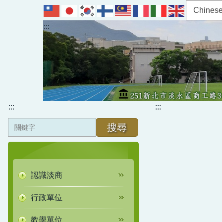
跳
到
:::
主
要
內
容
區
:::
:::
搜尋
認識淡商
行政單位
教學單位